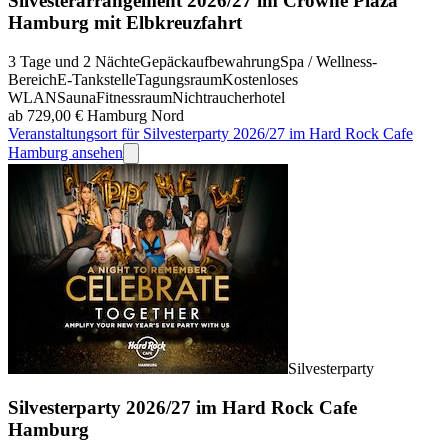
Silvesterarrangement 2026/27 im Crowne Plaza
Hamburg mit Elbkreuzfahrt
3 Tage und 2 Nächte
Gepäckaufbewahrung
Spa / Wellness-
Bereich
E-Tankstelle
Tagungsraum
Kostenloses
WLAN
Sauna
Fitnessraum
Nichtraucherhotel
ab 729,00 €
Hamburg Nord
Veranstaltungsort für Silvesterparty 2026/27 im Hard Rock Cafe
Hamburg ansehen
Silvesterparty
Silvesterparty 2026/27 im Hard Rock Cafe
Hamburg