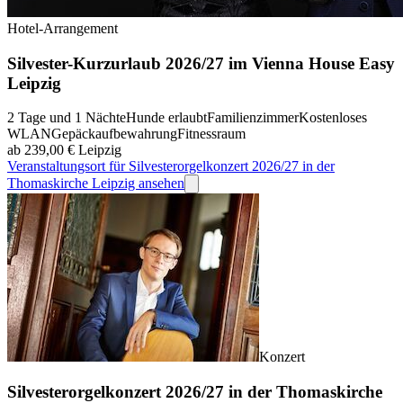
Hotel-Arrangement
Silvester-Kurzurlaub 2026/27 im Vienna House Easy
Leipzig
2 Tage und 1 Nächte
Hunde erlaubt
Familienzimmer
Kostenloses
WLAN
Gepäckaufbewahrung
Fitnessraum
ab 239,00 €
Leipzig
Veranstaltungsort für Silvesterorgelkonzert 2026/27 in der
Thomaskirche Leipzig ansehen
Konzert
Silvesterorgelkonzert 2026/27 in der Thomaskirche