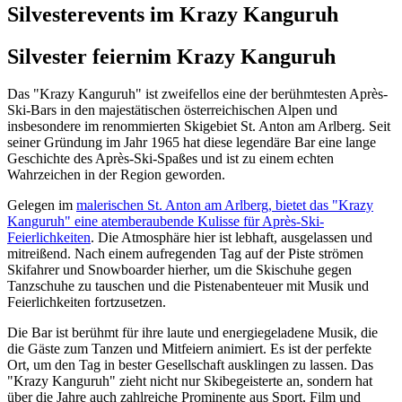
Silvesterevents im Krazy Kanguruh
Silvester feiern
im Krazy Kanguruh
Das "Krazy Kanguruh" ist zweifellos eine der berühmtesten Après-
Ski-Bars in den majestätischen österreichischen Alpen und
insbesondere im renommierten Skigebiet St. Anton am Arlberg. Seit
seiner Gründung im Jahr 1965 hat diese legendäre Bar eine lange
Geschichte des Après-Ski-Spaßes und ist zu einem echten
Wahrzeichen in der Region geworden.
Gelegen im
malerischen St. Anton am Arlberg, bietet das "Krazy
Kanguruh" eine atemberaubende Kulisse für Après-Ski-
Feierlichkeiten
. Die Atmosphäre hier ist lebhaft, ausgelassen und
mitreißend. Nach einem aufregenden Tag auf der Piste strömen
Skifahrer und Snowboarder hierher, um die Skischuhe gegen
Tanzschuhe zu tauschen und die Pistenabenteuer mit Musik und
Feierlichkeiten fortzusetzen.
Die Bar ist berühmt für ihre laute und energiegeladene Musik, die
die Gäste zum Tanzen und Mitfeiern animiert. Es ist der perfekte
Ort, um den Tag in bester Gesellschaft ausklingen zu lassen. Das
"Krazy Kanguruh" zieht nicht nur Skibegeisterte an, sondern hat
über die Jahre auch zahlreiche Prominente aus Sport, Film und