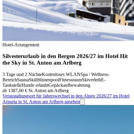
Hotel-Arrangement
Silvesterurlaub in den Bergen 2026/27 im Hotel Hit
the Sky in St. Anton am Arlberg
3 Tage und 2 Nächte
Kostenloses WLAN
Spa / Wellness-
Bereich
Sauna
Skilift
Innenpool
Fitnessraum
Skiverleih
E-
Tankstelle
Hunde erlaubt
Gepäckaufbewahrung
ab 1387,00 €
St. Anton am Arlberg
Veranstaltungsort für Jahreswechsel in den Alpen 2026/27 im Hotel
Arpuria in St. Anton am Arlberg ansehen