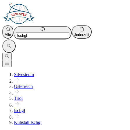
Alle
Jederzeit
Silvester.in
Österreich
Tirol
Ischgl
Kuhstall Ischgl