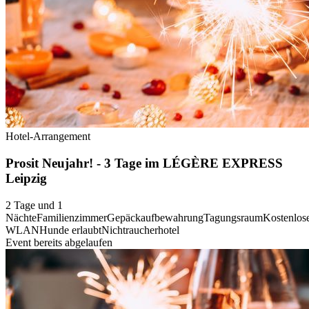
Hotel-Arrangement
Prosit Neujahr! - 3 Tage im LÉGÈRE EXPRESS
Leipzig
2 Tage und 1
Nächte
Familienzimmer
Gepäckaufbewahrung
Tagungsraum
Kostenlos
WLAN
Hunde erlaubt
Nichtraucherhotel
Event bereits abgelaufen