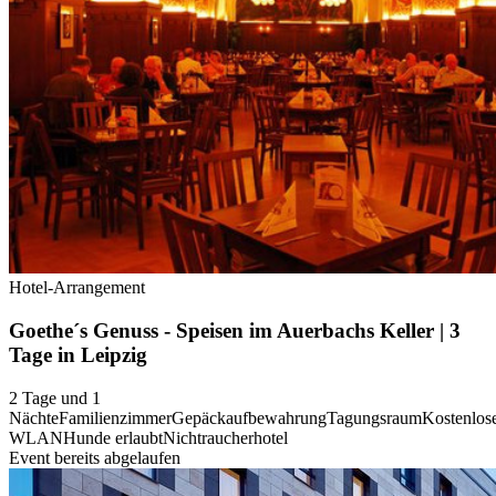
Hotel-Arrangement
Goethe´s Genuss - Speisen im Auerbachs Keller | 3
Tage in Leipzig
2 Tage und 1
Nächte
Familienzimmer
Gepäckaufbewahrung
Tagungsraum
Kostenlos
WLAN
Hunde erlaubt
Nichtraucherhotel
Event bereits abgelaufen