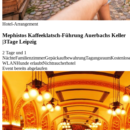
Hotel-Arrangement
Mephistos Kaffeeklatsch-Führung Auerbachs Keller
|3Tage Leipzig
2 Tage und 1
Nächte
Familienzimmer
Gepäckaufbewahrung
Tagungsraum
Kostenlos
WLAN
Hunde erlaubt
Nichtraucherhotel
Event bereits abgelaufen