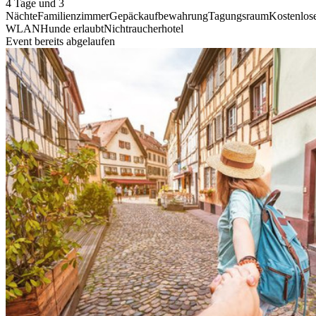
4 Tage und 3
Nächte
Familienzimmer
Gepäckaufbewahrung
Tagungsraum
Kostenlos
WLAN
Hunde erlaubt
Nichtraucherhotel
Event bereits abgelaufen