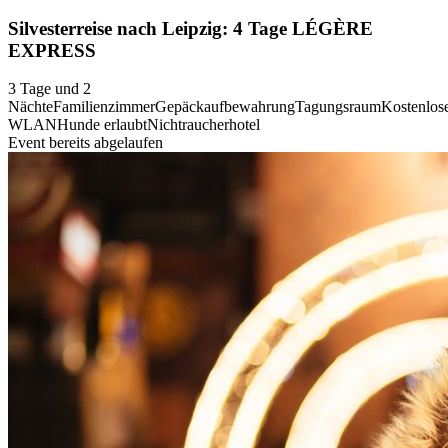
Silvesterreise nach Leipzig: 4 Tage LÉGÈRE
EXPRESS
3 Tage und 2
Nächte
Familienzimmer
Gepäckaufbewahrung
Tagungsraum
Kostenlos
WLAN
Hunde erlaubt
Nichtraucherhotel
Event bereits abgelaufen