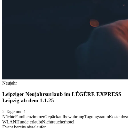
Neujahr
Leipziger Neujahrsurlaub im LÉGÈRE EXPRESS
Leipzig ab dem 1.1.25
2 Tage und 1
Nächte
Familienzimmer
Gepäckaufbewahrung
Tagungsraum
Kostenlos
WLAN
Hunde erlaubt
Nichtraucherhotel
Event bereits abgelaufen