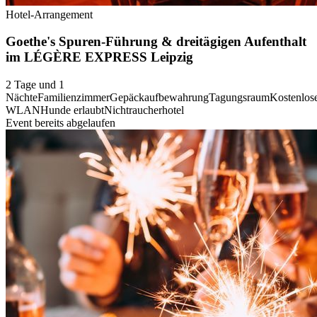
Hotel-Arrangement
Goethe's Spuren-Führung & dreitägigen Aufenthalt
im LÉGÈRE EXPRESS Leipzig
2 Tage und 1
Nächte
Familienzimmer
Gepäckaufbewahrung
Tagungsraum
Kostenlos
WLAN
Hunde erlaubt
Nichtraucherhotel
Event bereits abgelaufen