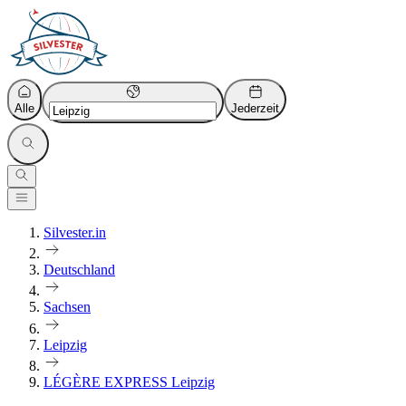
Alle
Jederzeit
Silvester.in
Deutschland
Sachsen
Leipzig
LÉGÈRE EXPRESS Leipzig