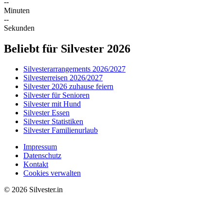
--
Minuten
--
Sekunden
Beliebt für Silvester 2026
Silvesterarrangements 2026/2027
Silvesterreisen 2026/2027
Silvester 2026 zuhause feiern
Silvester für Senioren
Silvester mit Hund
Silvester Essen
Silvester Statistiken
Silvester Familienurlaub
Impressum
Datenschutz
Kontakt
Cookies verwalten
© 2026 Silvester.in