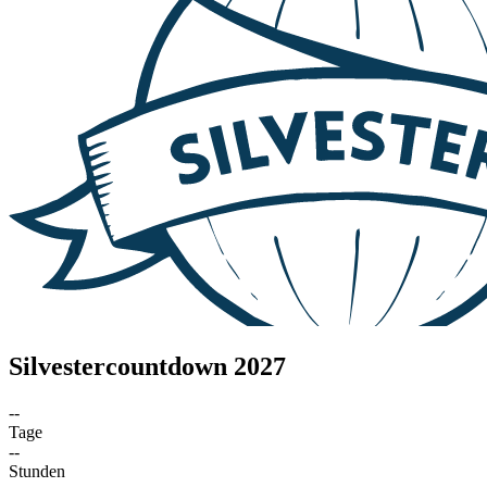
Silvestercountdown 2027
--
Tage
--
Stunden