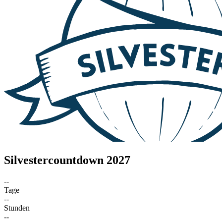
Silvestercountdown 2027
--
Tage
--
Stunden
--