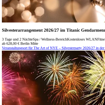
Silvesterarrangement 2026/27 im Titanic Gendarmen
3 Tage und 2 Nächte
Spa / Wellness-Bereich
Kostenloses WLAN
Fitn
ab 628,00 €
Berlin Mitte
Veranstaltungsort für The Art of NYE – Silvesterparty 2026/27 in de