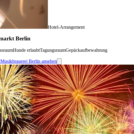
Hotel-Arrangement
markt Berlin
essraum
Hunde erlaubt
Tagungsraum
Gepäckaufbewahrung
r Musikbrauerei Berlin ansehen