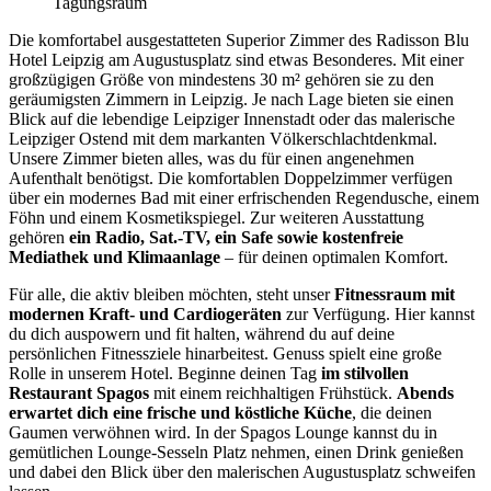
Tagungsraum
Die komfortabel ausgestatteten Superior Zimmer des Radisson Blu
Hotel Leipzig am Augustusplatz sind etwas Besonderes. Mit einer
großzügigen Größe von mindestens 30 m² gehören sie zu den
geräumigsten Zimmern in Leipzig. Je nach Lage bieten sie einen
Blick auf die lebendige Leipziger Innenstadt oder das malerische
Leipziger Ostend mit dem markanten Völkerschlachtdenkmal.
Unsere Zimmer bieten alles, was du für einen angenehmen
Aufenthalt benötigst. Die komfortablen Doppelzimmer verfügen
über ein modernes Bad mit einer erfrischenden Regendusche, einem
Föhn und einem Kosmetikspiegel. Zur weiteren Ausstattung
gehören
ein Radio, Sat.-TV, ein Safe sowie kostenfreie
Mediathek und Klimaanlage
– für deinen optimalen Komfort.
Für alle, die aktiv bleiben möchten, steht unser
Fitnessraum mit
modernen Kraft- und Cardiogeräten
zur Verfügung. Hier kannst
du dich auspowern und fit halten, während du auf deine
persönlichen Fitnessziele hinarbeitest. Genuss spielt eine große
Rolle in unserem Hotel. Beginne deinen Tag
im stilvollen
Restaurant Spagos
mit einem reichhaltigen Frühstück.
Abends
erwartet dich eine frische und köstliche Küche
, die deinen
Gaumen verwöhnen wird. In der Spagos Lounge kannst du in
gemütlichen Lounge-Sesseln Platz nehmen, einen Drink genießen
und dabei den Blick über den malerischen Augustusplatz schweifen