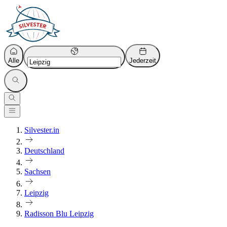
Alle
Jederzeit
Silvester.in
Deutschland
Sachsen
Leipzig
Radisson Blu Leipzig