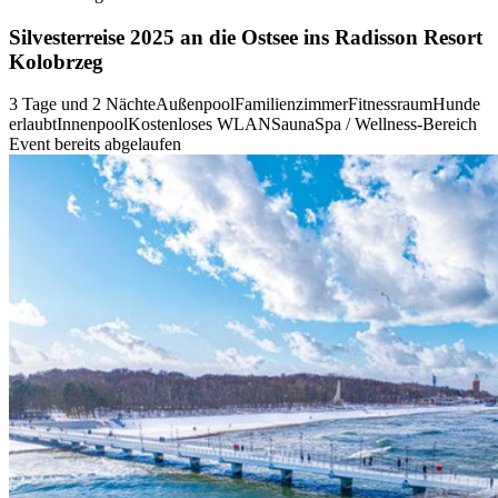
Silvesterreise 2025 an die Ostsee ins Radisson Resort
Kolobrzeg
3 Tage und 2 Nächte
Außenpool
Familienzimmer
Fitnessraum
Hunde
erlaubt
Innenpool
Kostenloses WLAN
Sauna
Spa / Wellness-Bereich
Event bereits abgelaufen