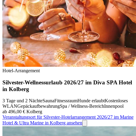
Hotel-Arrangement
Silvester-Wellnessurlaub 2026/27 im Diva SPA Hotel
in Kolberg
3 Tage und 2 Nächte
Sauna
Fitnessraum
Hunde erlaubt
Kostenloses
WLAN
Gepäckaufbewahrung
Spa / Wellness-Bereich
Innenpool
ab 496,00 €
Kolberg
Veranstaltungsort für Silvester-Hotelarrangement 2026/27 im Marine
Hotel & Ultra Marine in Kolberg ansehen