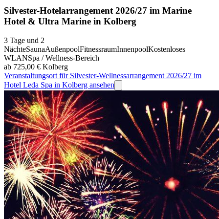
Silvester-Hotelarrangement 2026/27 im Marine
Hotel & Ultra Marine in Kolberg
3 Tage und 2
Nächte
Sauna
Außenpool
Fitnessraum
Innenpool
Kostenloses
WLAN
Spa / Wellness-Bereich
ab 725,00 €
Kolberg
Veranstaltungsort für Silvester-Wellnessarrangement 2026/27 im
Hotel Leda Spa in Kolberg ansehen