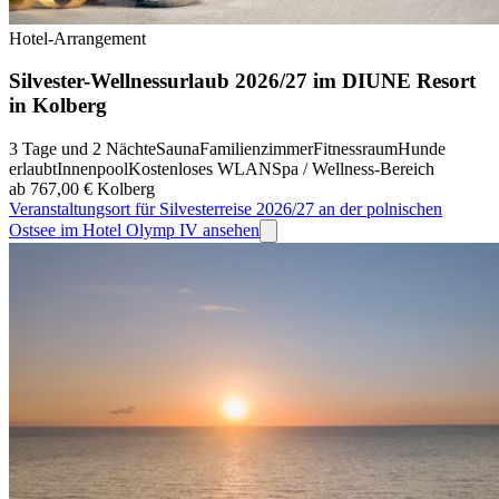
Hotel-Arrangement
Silvester-Wellnessurlaub 2026/27 im DIUNE Resort
in Kolberg
3 Tage und 2 Nächte
Sauna
Familienzimmer
Fitnessraum
Hunde
erlaubt
Innenpool
Kostenloses WLAN
Spa / Wellness-Bereich
ab 767,00 €
Kolberg
Veranstaltungsort für Silvesterreise 2026/27 an der polnischen
Ostsee im Hotel Olymp IV ansehen