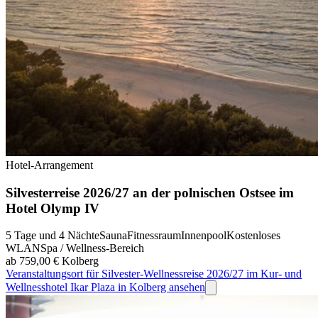
Hotel-Arrangement
Silvesterreise 2026/27 an der polnischen Ostsee im
Hotel Olymp IV
5 Tage und 4 Nächte
Sauna
Fitnessraum
Innenpool
Kostenloses
WLAN
Spa / Wellness-Bereich
ab 759,00 €
Kolberg
Veranstaltungsort für Silvester-Wellnessreise 2026/27 im Kur- und
Wellnesshotel Ikar Plaza in Kolberg ansehen