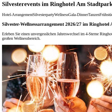
Silvesterevents im Ringhotel Am Stadtpar
Hotel-Arrangement
Silvesterparty
Wellness
Gala-Dinner
Tanzen
Frühstü
Silvester-Wellnessarrangement 2026/27 im Ringhotel
Erleben Sie einen unvergesslichen Jahreswechsel im 4-Sterne Ringhot
großen Wellnessbereich.