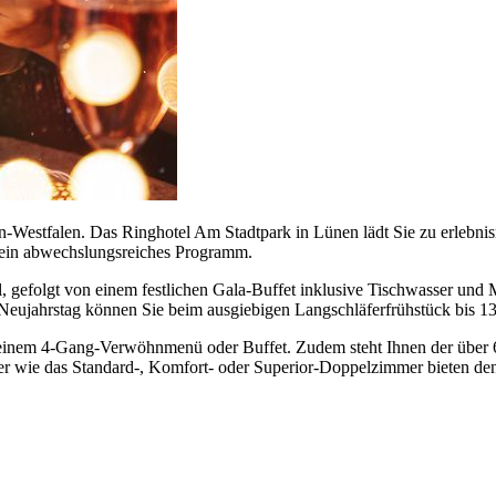
in-Westfalen. Das Ringhotel Am Stadtpark in Lünen lädt Sie zu erleb
ie ein abwechslungsreiches Programm.
l, gefolgt von einem festlichen Gala-Buffet inklusive Tischwasser und 
Neujahrstag können Sie beim ausgiebigen Langschläferfrühstück bis 13:
it einem 4-Gang-Verwöhnmenü oder Buffet. Zudem steht Ihnen der übe
 wie das Standard-, Komfort- oder Superior-Doppelzimmer bieten den