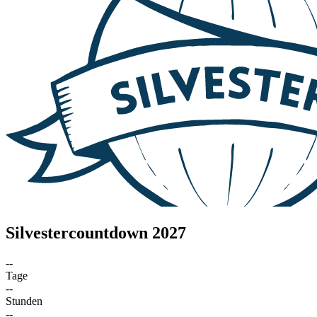
Silvestercountdown 2027
--
Tage
--
Stunden
--