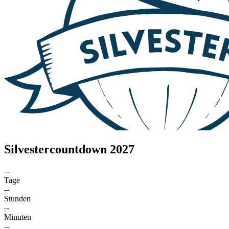
Silvestercountdown 2027
--
Tage
--
Stunden
--
Minuten
--