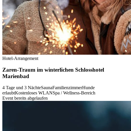
Hotel-Arrangement
Zaren-Traum im winterlichen Schlosshotel
Marienbad
4 Tage und 3 Nächte
Sauna
Familienzimmer
Hunde
erlaubt
Kostenloses WLAN
Spa / Wellness-Bereich
Event bereits abgelaufen