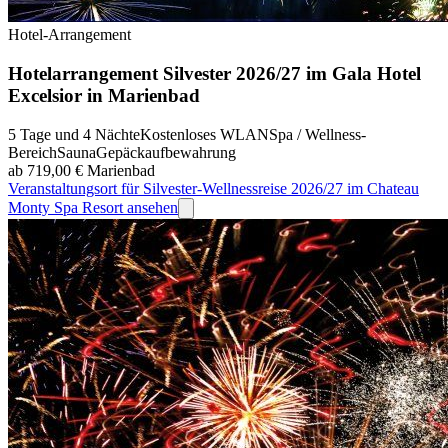
Hotel-Arrangement
Hotelarrangement Silvester 2026/27 im Gala Hotel
Excelsior in Marienbad
5 Tage und 4 Nächte
Kostenloses WLAN
Spa / Wellness-
Bereich
Sauna
Gepäckaufbewahrung
ab 719,00 €
Marienbad
Veranstaltungsort für Silvester-Wellnessreise 2026/27 im Chateau
Monty Spa Resort ansehen