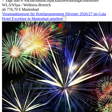
7 Tage und 6 Nächte
Sauna
Gepäckaufbewahrung
Kostenloses
WLAN
Spa / Wellness-Bereich
ab 776,70 €
Marienbad
Veranstaltungsort für Hotelarrangement Silvester 2026/27 im Gala
Hotel Excelsior in Marienbad ansehen