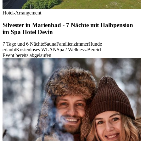
Hotel-Arrangement
Silvester in Marienbad - 7 Nächte mit Halbpension
im Spa Hotel Devin
7 Tage und 6 Nächte
Sauna
Familienzimmer
Hunde
erlaubt
Kostenloses WLAN
Spa / Wellness-Bereich
Event bereits abgelaufen