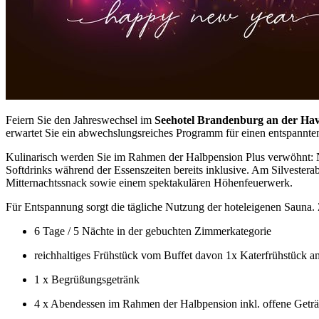
Feiern Sie den Jahreswechsel im
Seehotel Brandenburg an der Hav
erwartet Sie ein abwechslungsreiches Programm für einen entspannten 
Kulinarisch werden Sie im Rahmen der Halbpension Plus verwöhnt: N
Softdrinks während der Essenszeiten bereits inklusive. Am Silvestera
Mitternachtssnack sowie einem spektakulären Höhenfeuerwerk.
Für Entspannung sorgt die tägliche Nutzung der hoteleigenen Sauna.
6 Tage / 5 Nächte in der gebuchten Zimmerkategorie
reichhaltiges Frühstück vom Buffet davon 1x Katerfrühstück 
1 x Begrüßungsgetränk
4 x Abendessen im Rahmen der Halbpension inkl. offene Geträ