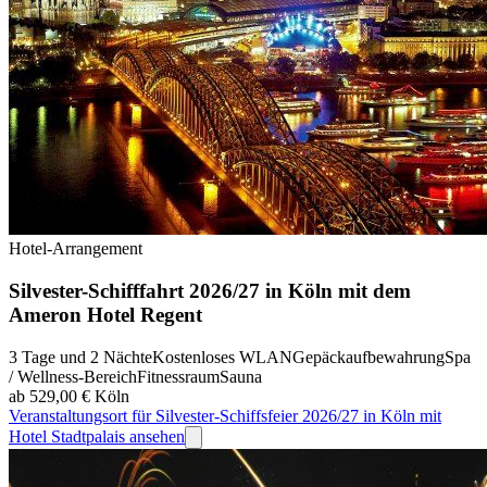
Hotel-Arrangement
Silvester-Schifffahrt 2026/27 in Köln mit dem
Ameron Hotel Regent
3 Tage und 2 Nächte
Kostenloses WLAN
Gepäckaufbewahrung
Spa
/ Wellness-Bereich
Fitnessraum
Sauna
ab 529,00 €
Köln
Veranstaltungsort für Silvester-Schiffsfeier 2026/27 in Köln mit
Hotel Stadtpalais ansehen