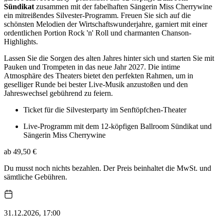
Sündikat
zusammen mit der fabelhaften Sängerin Miss Cherrywine
ein mitreißendes Silvester-Programm. Freuen Sie sich auf die
schönsten Melodien der Wirtschaftswunderjahre, garniert mit einer
ordentlichen Portion Rock 'n' Roll und charmanten Chanson-
Highlights.
Lassen Sie die Sorgen des alten Jahres hinter sich und starten Sie mit
Pauken und Trompeten in das neue Jahr 2027. Die intime
Atmosphäre des Theaters bietet den perfekten Rahmen, um in
geselliger Runde bei bester Live-Musik anzustoßen und den
Jahreswechsel gebührend zu feiern.
Ticket für die Silvesterparty im Senftöpfchen-Theater
Live-Programm mit dem 12-köpfigen Ballroom Sündikat und
Sängerin Miss Cherrywine
ab 49,50 €
Du musst noch nichts bezahlen. Der Preis beinhaltet die MwSt. und
sämtliche Gebühren.
31.12.2026, 17:00