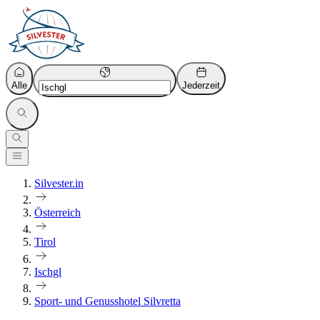
Alle
Jederzeit
Silvester.in
Österreich
Tirol
Ischgl
Sport- und Genusshotel Silvretta