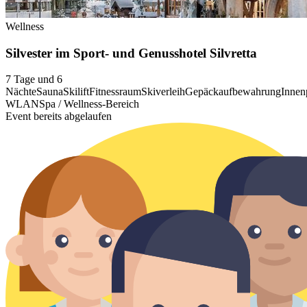
Wellness
Silvester im Sport- und Genusshotel Silvretta
7 Tage und 6
Nächte
Sauna
Skilift
Fitnessraum
Skiverleih
Gepäckaufbewahrung
Innen
WLAN
Spa / Wellness-Bereich
Event bereits abgelaufen