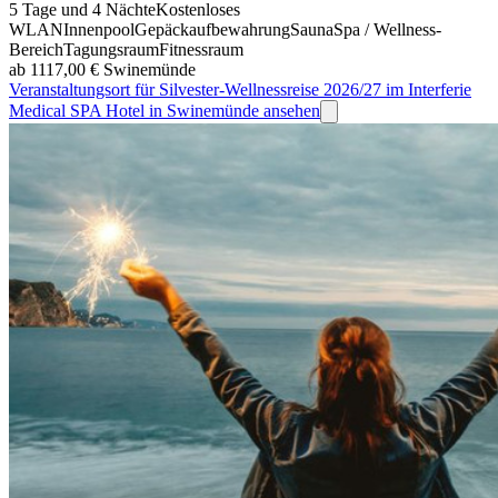
5 Tage und 4 Nächte
Kostenloses
WLAN
Innenpool
Gepäckaufbewahrung
Sauna
Spa / Wellness-
Bereich
Tagungsraum
Fitnessraum
ab 1117,00 €
Swinemünde
Veranstaltungsort für Silvester-Wellnessreise 2026/27 im Interferie
Medical SPA Hotel in Swinemünde ansehen