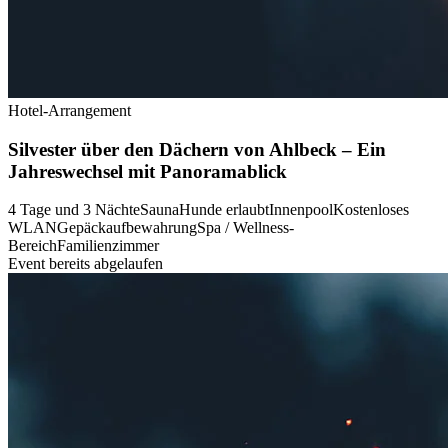
Hotel-Arrangement
Silvester über den Dächern von Ahlbeck – Ein
Jahreswechsel mit Panoramablick
4 Tage und 3 Nächte
Sauna
Hunde erlaubt
Innenpool
Kostenloses
WLAN
Gepäckaufbewahrung
Spa / Wellness-
Bereich
Familienzimmer
Event bereits abgelaufen