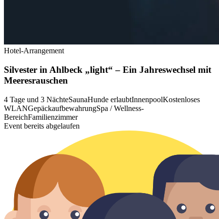
Hotel-Arrangement
Silvester in Ahlbeck „light“ – Ein Jahreswechsel mit
Meeresrauschen
4 Tage und 3 Nächte
Sauna
Hunde erlaubt
Innenpool
Kostenloses
WLAN
Gepäckaufbewahrung
Spa / Wellness-
Bereich
Familienzimmer
Event bereits abgelaufen