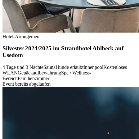
Hotel-Arrangement
Silvester 2024/2025 im Strandhotel Ahlbeck auf
Usedom
4 Tage und 3 Nächte
Sauna
Hunde erlaubt
Innenpool
Kostenloses
WLAN
Gepäckaufbewahrung
Spa / Wellness-
Bereich
Familienzimmer
Event bereits abgelaufen