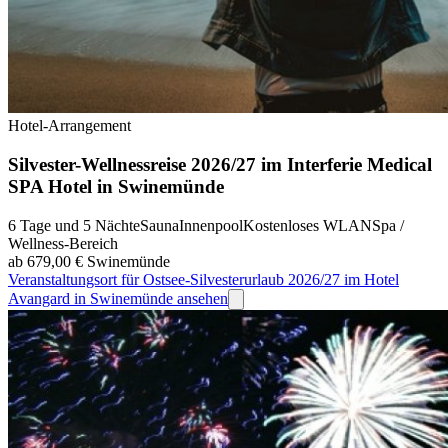
Hotel-Arrangement
Silvester-Wellnessreise 2026/27 im Interferie Medical
SPA Hotel in Swinemünde
6 Tage und 5 Nächte
Sauna
Innenpool
Kostenloses WLAN
Spa /
Wellness-Bereich
ab 679,00 €
Swinemünde
Veranstaltungsort für Ostsee-Silvesterurlaub 2026/27 im Hotel
Avangard in Swinemünde ansehen