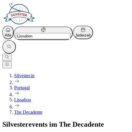
Alle
Jederzeit
Silvester.in
Portugal
Lissabon
The Decadente
Silvesterevents im The Decadente