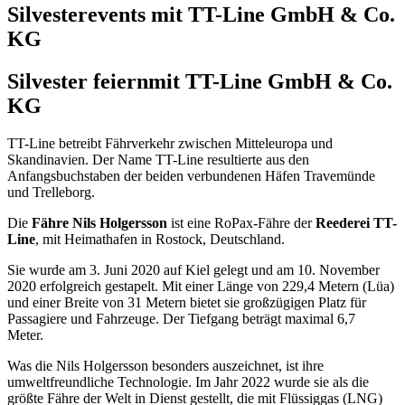
Silvesterevents mit TT-Line GmbH & Co.
KG
Silvester feiern
mit TT-Line GmbH & Co.
KG
TT-Line betreibt Fährverkehr zwischen Mitteleuropa und
Skandinavien. Der Name TT-Line resultierte aus den
Anfangsbuchstaben der beiden verbundenen Häfen Travemünde
und Trelleborg.
Die
Fähre Nils Holgersson
ist eine RoPax-Fähre der
Reederei TT-
Line
, mit Heimathafen in Rostock, Deutschland.
Sie wurde am 3. Juni 2020 auf Kiel gelegt und am 10. November
2020 erfolgreich gestapelt. Mit einer Länge von 229,4 Metern (Lüa)
und einer Breite von 31 Metern bietet sie großzügigen Platz für
Passagiere und Fahrzeuge. Der Tiefgang beträgt maximal 6,7
Meter.
Was die Nils Holgersson besonders auszeichnet, ist ihre
umweltfreundliche Technologie. Im Jahr 2022 wurde sie als die
größte Fähre der Welt in Dienst gestellt, die mit Flüssiggas (LNG)