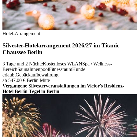
Hotel-Arrangement
Silvester-Hotelarrangement 2026/27 im Titanic
Chaussee Berlin
3 Tage und 2 Nächte
Kostenloses WLAN
Spa / Wellness-
Bereich
Sauna
Innenpool
Fitnessraum
Hunde
erlaubt
Gepäckaufbewahrung
ab 547,00 €
Berlin Mitte
Vergangene Silvesterveranstaltungen im Victor's Residenz-
Hotel Berlin-Tegel in Berlin