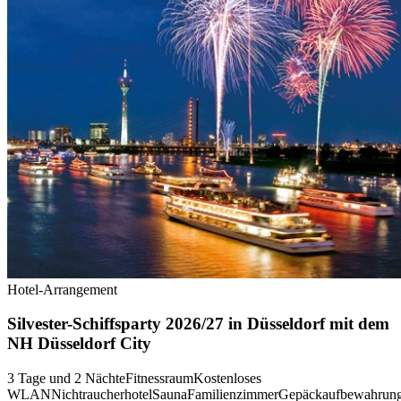
Hotel-Arrangement
Silvester-Schiffsparty 2026/27 in Düsseldorf mit dem
NH Düsseldorf City
3 Tage und 2 Nächte
Fitnessraum
Kostenloses
WLAN
Nichtraucherhotel
Sauna
Familienzimmer
Gepäckaufbewahrun