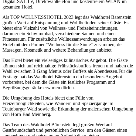
Digital-SAT-TV, Direktwahltelefon und kostenfreiem WLAN im
gesamten Hotel.
Als TOP WELLNESSHOTEL 2023 legt das Waldhotel Bärenstein
großen Wert auf Entspannung und Wohlbefinden seiner Gäste. Es
bietet eine Vielzahl von Wellness- und Freizeiteinrichtungen,
darunter ein Schwimmbad, verschiedene Saunen und einen
Fitnessraum. Für zusätzliche Wellnessanwendungen arbeitet das
Hotel mit dem Partner "Wellness für die Sinne" zusammen, der
Massagen, Kosmetik und weitere Behandlungen anbietet.
Das Hotel bietet ein vielseitiges kulinarisches Angebot. Die Gäste
können sich auf reichhaltige Frühstücksbuffets freuen und haben die
Wahl zwischen 3-Gang Menüs oder Buffets als Abendessen.Für die
Festtage hat das Waldhotel Bärenstein ein besonderes Angebot
vorbereitet, bei dem die Gäste ein festliches Programm und
Begrüßungsgetränke erwarten dürfen.
Die Umgebung des Hotels bietet eine Fülle von
Freizeitmöglichkeiten, wie Wandern und Spaziergänge im
Teutoburger Wald sowie die Erkundung der malerischen Umgebung
von Horn-Bad Meinberg.
Das Team des Waldhotel Bärenstein legt großen Wert auf
Gastfreundschaft und persönlichen Service, um den Gästen einen
angenehmen und entspannten Aufenthalt zu bieten.