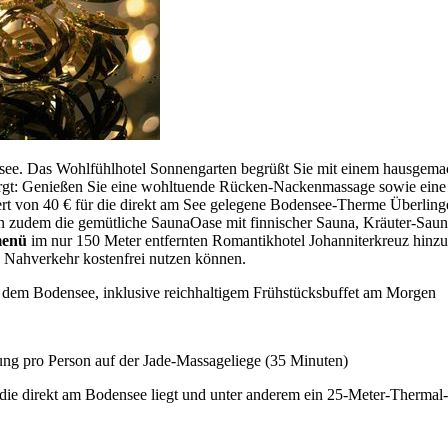
nsee. Das Wohlfühlhotel Sonnengarten begrüßt Sie mit einem hausgem
gesorgt: Genießen Sie eine wohltuende Rücken-Nackenmassage sowie ei
Wert von 40 € für die direkt am See gelegene Bodensee-Therme Überlin
nen zudem die gemütliche SaunaOase mit finnischer Sauna, Kräuter-Sa
menü
im nur 150 Meter entfernten Romantikhotel Johanniterkreuz hinz
n Nahverkehr kostenfrei nutzen können.
e dem Bodensee, inklusive reichhaltigem Frühstücksbuffet am Morgen
g pro Person auf der Jade-Massageliege (35 Minuten)
, die direkt am Bodensee liegt und unter anderem ein 25-Meter-Therm