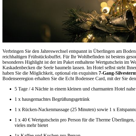
Verbringen Sie den Jahreswechsel entspannt in Überlingen am Bode
reichhaltigen Frühstücksbuffet. Für Ihr Wohlbefinden ist bestens 
besonderes Highlight ist der im Paket enthaltene Wertgutschein im 
Kaskadenbecken die Seele baumeln lassen. Im Hotel selbst steht Ih
haben Sie die Möglichkeit, optional ein exquisites
7-Gang-Silvester
Bodenseeregion erhalten Sie die Echt Bodensee Card, mit der Sie de
5 Tage / 4 Nächte in einem kleinen und charmanten Hotel nah
1 x hausgemachtes Begrüßungsgetränk
1 x Rücken-Nackenmassage (25 Minuten) sowie 1 x Entspannun
1 x 40 € Wertgutschein pro Person für die Therme Überlingen
vieles mehr bietet
1x Kaffee und Kuchen pro Person