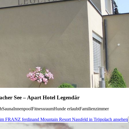
iacher See – Apart Hotel Legendär
ch
Sauna
Innenpool
Fitnessraum
Hunde erlaubt
Familienzimmer
27 im FRANZ ferdinand Mountain Resort Nassfeld in Tröpolach ansehen