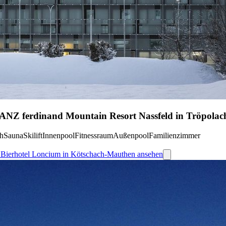
RANZ ferdinand Mountain Resort Nassfeld in Tröpolac
ch
Sauna
Skilift
Innenpool
Fitnessraum
Außenpool
Familienzimmer
s - Bierhotel Loncium in Kötschach-Mauthen ansehen