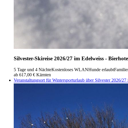
Silvester-Skireise 2026/27 im Edelweiss - Bierh
5 Tage und 4 Nächte
Kostenloses WLAN
Hunde erlaubt
Famili
ab 617,00 €
Kärnten
Veranstaltungsort für Wintersporturlaub über Silvester 2026/27