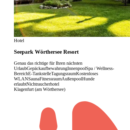
Hotel
Seepark Wörthersee Resort
Genau das richtige für Ihren nächsten
Urlaub
Gepäckaufbewahrung
Innenpool
Spa / Wellness-
Bereich
E-Tankstelle
Tagungsraum
Kostenloses
WLAN
Sauna
Fitnessraum
Außenpool
Hunde
erlaubt
Nichtraucherhotel
Klagenfurt (am Wörthersee)