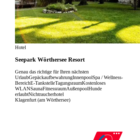
Hotel
Seepark Wörthersee Resort
Genau das richtige für Ihren nächsten
Urlaub
Gepäckaufbewahrung
Innenpool
Spa / Wellness-
Bereich
E-Tankstelle
Tagungsraum
Kostenloses
WLAN
Sauna
Fitnessraum
Außenpool
Hunde
erlaubt
Nichtraucherhotel
Klagenfurt (am Wörthersee)