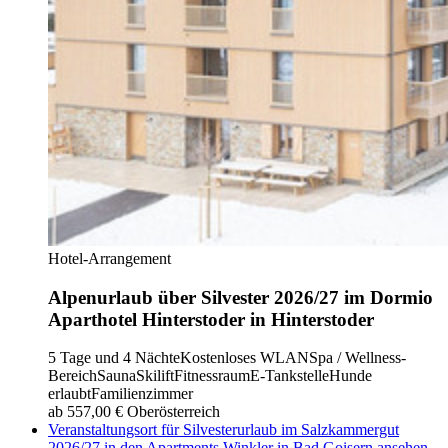
Hotel-Arrangement
Alpenurlaub über Silvester 2026/27 im Dormio
Aparthotel Hinterstoder in Hinterstoder
5 Tage und 4 Nächte
Kostenloses WLAN
Spa / Wellness-
Bereich
Sauna
Skilift
Fitnessraum
E-Tankstelle
Hunde
erlaubt
Familienzimmer
ab 557,00 €
Oberösterreich
Veranstaltungsort für Silvesterurlaub im Salzkammergut
2026/27 in den Apartments Winkler in Bad Goisern ansehen