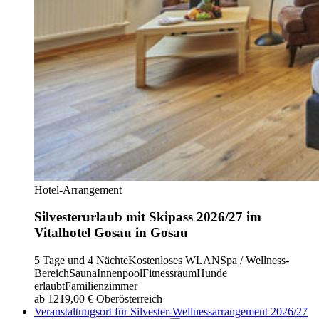
Hotel-Arrangement
Silvesterurlaub mit Skipass 2026/27 im
Vitalhotel Gosau in Gosau
5 Tage und 4 Nächte
Kostenloses WLAN
Spa / Wellness-
Bereich
Sauna
Innenpool
Fitnessraum
Hunde
erlaubt
Familienzimmer
ab 1219,00 €
Oberösterreich
Veranstaltungsort für Silvester-Wellnessarrangement 2026/27