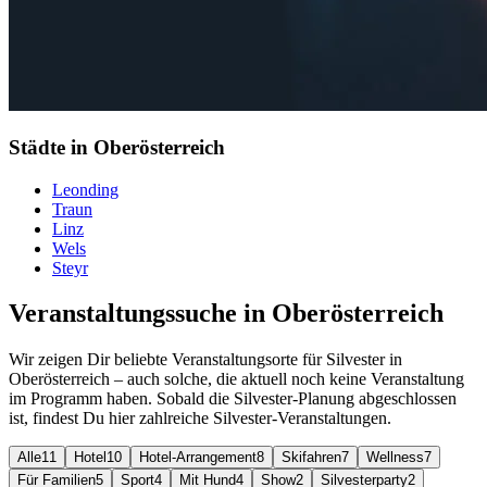
Städte in Oberösterreich
Leonding
Traun
Linz
Wels
Steyr
Veranstaltungssuche in Oberösterreich
Wir zeigen Dir beliebte Veranstaltungsorte für Silvester in
Oberösterreich – auch solche, die aktuell noch keine Veranstaltung
im Programm haben. Sobald die Silvester-Planung abgeschlossen
ist, findest Du hier zahlreiche Silvester-Veranstaltungen.
Alle
11
Hotel
10
Hotel-Arrangement
8
Skifahren
7
Wellness
7
Für Familien
5
Sport
4
Mit Hund
4
Show
2
Silvesterparty
2