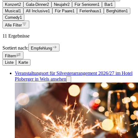
Konzert
2
Gala-Dinner
2
Neujahr
2
Für Senioren
1
Bar
1
Musical
1
All Inclusive
1
Für Paare
1
Ferienhaus
1
Berghütten
1
Comedy
1
Alle Filter
11 Ergebnisse
Sortiert nach:
Empfehlung
Filtern
Liste
Karte
Veranstaltungsort für Silvesterarrangement 2026/27 im Hotel
Ploberger in Wels ansehen