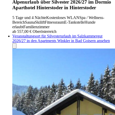
Alpenurlaub über Silvester 2026/27 im Dormio
Aparthotel Hinterstoder in Hinterstoder
5 Tage und 4 Nächte
Kostenloses WLAN
Spa / Wellness-
Bereich
Sauna
Skilift
Fitnessraum
E-Tankstelle
Hunde
erlaubt
Familienzimmer
ab 557,00 €
Oberösterreich
Veranstaltungsort für Silvesterurlaub im Salzkammergut
2026/27 in den Apartments Winkler in Bad Goisern ansehen