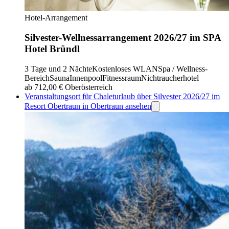
Hotel-Arrangement
Silvester-Wellnessarrangement 2026/27 im SPA
Hotel Bründl
3 Tage und 2 Nächte
Kostenloses WLAN
Spa / Wellness-
Bereich
Sauna
Innenpool
Fitnessraum
Nichtraucherhotel
ab 712,00 €
Oberösterreich
Veranstaltungsort für Chaleturlaub über Silvester 2026/27 im
Resort Obertraun in Obertraun ansehen