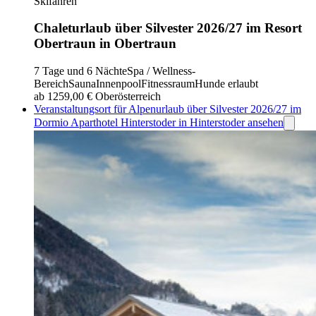
Skifahren
Chaleturlaub über Silvester 2026/27 im Resort
Obertraun in Obertraun
7 Tage und 6 Nächte
Spa / Wellness-
Bereich
Sauna
Innenpool
Fitnessraum
Hunde erlaubt
ab 1259,00 €
Oberösterreich
Veranstaltungsort für Alpenurlaub über Silvester 2026/27 im
Dormio Aparthotel Hinterstoder in Hinterstoder ansehen