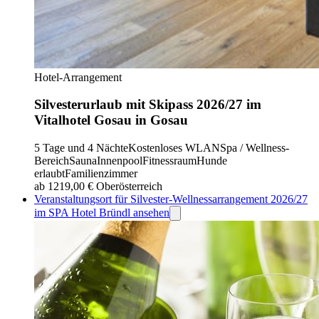
Hotel-Arrangement
Silvesterurlaub mit Skipass 2026/27 im
Vitalhotel Gosau in Gosau
5 Tage und 4 Nächte
Kostenloses WLAN
Spa / Wellness-
Bereich
Sauna
Innenpool
Fitnessraum
Hunde
erlaubt
Familienzimmer
ab 1219,00 €
Oberösterreich
Veranstaltungsort für Silvester-Wellnessarrangement 2026/27
im SPA Hotel Bründl ansehen