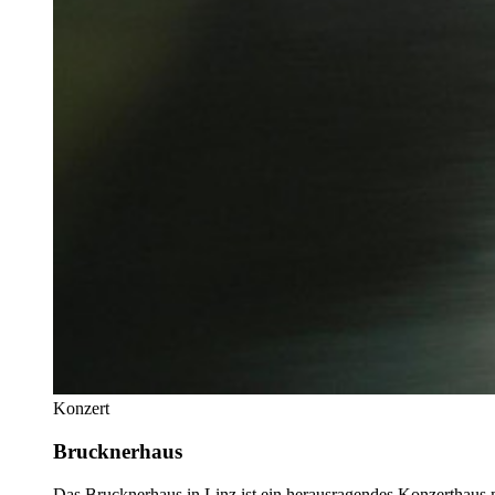
Konzert
Brucknerhaus
Das Brucknerhaus in Linz ist ein herausragendes Konzerthaus m