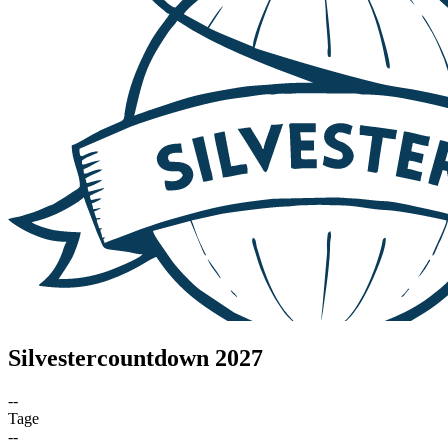
Silvestercountdown 2027
--
Tage
--