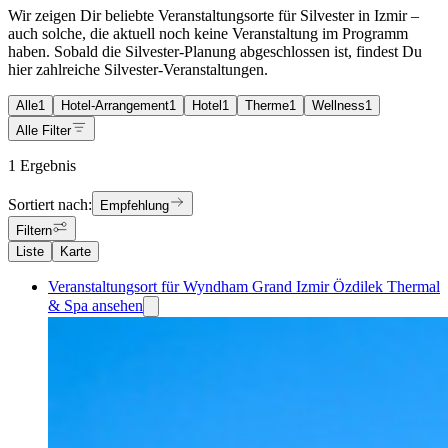
Wir zeigen Dir beliebte Veranstaltungsorte für Silvester in Izmir –
auch solche, die aktuell noch keine Veranstaltung im Programm
haben. Sobald die Silvester-Planung abgeschlossen ist, findest Du
hier zahlreiche Silvester-Veranstaltungen.
Alle
1
Hotel-Arrangement
1
Hotel
1
Therme
1
Wellness
1
Alle Filter
1 Ergebnis
Sortiert nach:
Empfehlung
Filtern
Liste
Karte
Veranstaltungsort für Wyndham Grand Izmir Özdilek Thermal
& Spa ansehen