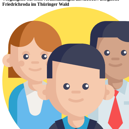
Friedrichroda im Thüringer Wald