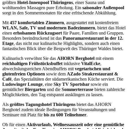
größten
Hotel-Innenpool Thüringens
, einer Sauna und
wohltuenden Massagen pure Erholung. Ein
saisonaler Außenpool
sorgt in den Sommermonaten für eine erfrischende Abkühlung.
Mit
457 komfortablen Zimmern
, ausgestattet mit kostenfreiem
WLAN, Safe, TV und modernen Badezimmern
, bietet das Hotel
einen
erholsamen Rückzugsort
für Paare, Familien und Gruppen.
Besonders beeindruckend ist das
Panoramarestaurant in der 12.
Etage
, das nicht nur kulinarische Highlights, sondern auch einen
fantastischen Blick über die Bergwelt des Thüringer Waldes bietet.
Kulinarisch verwöhnt Sie das
AHORN Berghotel
mit einem
reichhaltigen Frühstücksbuffet
inklusive
VitalEcke
,
abwechslungsreichen Abendbuffets mit
vegetarischen und
glutenfreien Optionen
sowie dem
AZado Steakrestaurant &
Café
, das Spezialitäten der südamerikanischen Küche serviert. Die
Ludowinger Lounge
, eine
Sky TV Sportsbar
sowie ein
gemütlicher
Biergarten
und die
Sommerterrasse
bieten zahlreiche
Möglichkeiten, den Tag entspannt ausklingen zu lassen.
Als
größtes Tagungshotel Thüringens
bietet das AHORN
Berghotel zudem ideale Bedingungen für Veranstaltungen und
Seminare mit Platz für
bis zu 600 Teilnehmer
.
Ob für einen
Aktivurlaub, Wellnessauszeit oder eine gemütliche