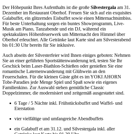
Der Höhepunkt Ihres Aufenthalts ist die große
Silvestergala
am 31.
Dezember im Restaurant Oberhof. Freuen Sie sich auf ein exquisites
Galabuffet, ein glitzerndes Eisbuffet sowie einen Mitternachtsimbiss.
Für beste Unterhaltung sorgen ein buntes Showprogramm, Live-
Musik am Piano, Tanzabende und ein DJ, während ein
spektakuläres Höhenfeuerwerk um Mitternacht den Himmel über
Oberhof erleuchtet. Alle Getränke laut Karte sind am Silvesterabend
bis 01:30 Uhr bereits für Sie inklusive.
Auch abseits der Silvesterfeier wird Ihnen einiges geboten: Nehmen
Sie an einer geführten Sportstättenwanderung teil, testen Sie Ihr
Geschick beim Laser-Biathlon-Schießen oder genießen Sie eine
romantische Laternenwanderung mit Glühwein an den
Feuerschalen. Für die kleinen Gäste gibt es im YOKI AHORN
Tobe-Paradies jede Menge Spiel und Spaß sowie ein eigenes
Familienkino. Zur Auswahl stehen gemütliche Classic
Doppelzimmer, die modernisiert und zeitgemäß ausgestattet sind.
6 Tage / 5 Nächte inkl. Frühstücksbuffet und Waffel- und
Eierstation
vier vielfältige und umfangreiche Abendbuffets
ein Galabuff et am 31.12. und Silvestergala inkl. aller