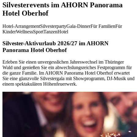
Silvesterevents im AHORN Panorama
Hotel Oberhof
Hotel-Arrangement
Silvesterparty
Gala-Dinner
Für Familien
Für
Kinder
Wellness
Sport
Tanzen
Hotel
Silvester-Aktivurlaub 2026/27 im AHORN
Panorama Hotel Oberhof
Erleben Sie einen unvergesslichen Jahreswechsel im Thüringer
Wald und genießen Sie ein abwechslungsreiches Festprogramm für
die ganze Familie. Im AHORN Panorama Hotel Oberhof erwartet
Sie eine glanzvolle Silvestergala mit Showprogramm, DJ-Musik und
einem spektakulären Höhenfeuerwerk.