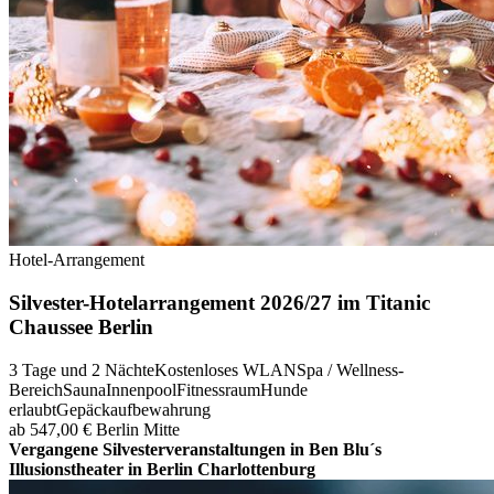
Hotel-Arrangement
Silvester-Hotelarrangement 2026/27 im Titanic
Chaussee Berlin
3 Tage und 2 Nächte
Kostenloses WLAN
Spa / Wellness-
Bereich
Sauna
Innenpool
Fitnessraum
Hunde
erlaubt
Gepäckaufbewahrung
ab 547,00 €
Berlin Mitte
Vergangene Silvesterveranstaltungen in Ben Blu´s
Illusionstheater in Berlin Charlottenburg