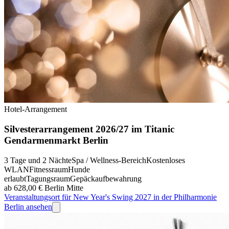
Hotel-Arrangement
Silvesterarrangement 2026/27 im Titanic
Gendarmenmarkt Berlin
3 Tage und 2 Nächte
Spa / Wellness-Bereich
Kostenloses
WLAN
Fitnessraum
Hunde
erlaubt
Tagungsraum
Gepäckaufbewahrung
ab 628,00 €
Berlin Mitte
Veranstaltungsort für New Year's Swing 2027 in der Philharmonie
Berlin ansehen