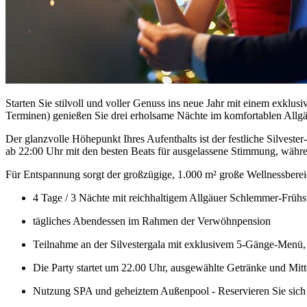
Starten Sie stilvoll und voller Genuss ins neue Jahr mit einem exkl
Terminen) genießen Sie drei erholsame Nächte im komfortablen All
Der glanzvolle Höhepunkt Ihres Aufenthalts ist der festliche Silveste
ab 22:00 Uhr mit den besten Beats für ausgelassene Stimmung, währen
Für Entspannung sorgt der großzügige, 1.000 m² große Wellnessbereic
4 Tage / 3 Nächte mit reichhaltigem Allgäuer Schlemmer-Frühs
tägliches Abendessen im Rahmen der Verwöhnpension
Teilnahme an der Silvestergala mit exklusivem 5-Gänge-Menü, 
Die Party startet um 22.00 Uhr, ausgewählte Getränke und Mitt
Nutzung SPA und geheiztem Außenpool - Reservieren Sie sich bi