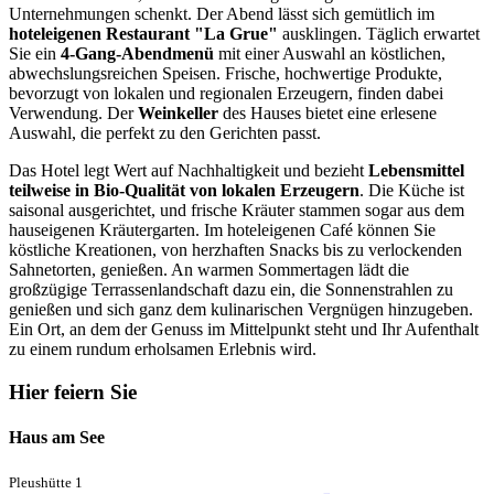
Unternehmungen schenkt. Der Abend lässt sich gemütlich im
hoteleigenen Restaurant "La Grue"
ausklingen. Täglich erwartet
Sie ein
4-Gang-Abendmenü
mit einer Auswahl an köstlichen,
abwechslungsreichen Speisen. Frische, hochwertige Produkte,
bevorzugt von lokalen und regionalen Erzeugern, finden dabei
Verwendung. Der
Weinkeller
des Hauses bietet eine erlesene
Auswahl, die perfekt zu den Gerichten passt.
Das Hotel legt Wert auf Nachhaltigkeit und bezieht
Lebensmittel
teilweise in Bio-Qualität von lokalen Erzeugern
. Die Küche ist
saisonal ausgerichtet, und frische Kräuter stammen sogar aus dem
hauseigenen Kräutergarten. Im hoteleigenen Café können Sie
köstliche Kreationen, von herzhaften Snacks bis zu verlockenden
Sahnetorten, genießen. An warmen Sommertagen lädt die
großzügige Terrassenlandschaft dazu ein, die Sonnenstrahlen zu
genießen und sich ganz dem kulinarischen Vergnügen hinzugeben.
Ein Ort, an dem der Genuss im Mittelpunkt steht und Ihr Aufenthalt
zu einem rundum erholsamen Erlebnis wird.
Hier feiern Sie
Haus am See
Pleushütte 1