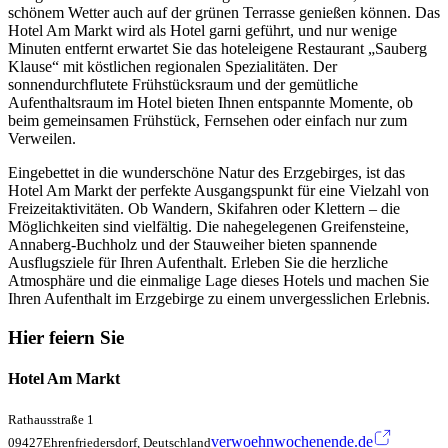
schönem Wetter auch auf der grünen Terrasse genießen können. Das
Hotel Am Markt wird als Hotel garni geführt, und nur wenige
Minuten entfernt erwartet Sie das hoteleigene Restaurant „Sauberg
Klause“ mit köstlichen regionalen Spezialitäten. Der
sonnendurchflutete Frühstücksraum und der gemütliche
Aufenthaltsraum im Hotel bieten Ihnen entspannte Momente, ob
beim gemeinsamen Frühstück, Fernsehen oder einfach nur zum
Verweilen.
Eingebettet in die wunderschöne Natur des Erzgebirges, ist das
Hotel Am Markt der perfekte Ausgangspunkt für eine Vielzahl von
Freizeitaktivitäten. Ob Wandern, Skifahren oder Klettern – die
Möglichkeiten sind vielfältig. Die nahegelegenen Greifensteine,
Annaberg-Buchholz und der Stauweiher bieten spannende
Ausflugsziele für Ihren Aufenthalt. Erleben Sie die herzliche
Atmosphäre und die einmalige Lage dieses Hotels und machen Sie
Ihren Aufenthalt im Erzgebirge zu einem unvergesslichen Erlebnis.
Hier feiern Sie
Hotel Am Markt
Rathausstraße 1
verwoehnwochenende.de
09427Ehrenfriedersdorf, Deutschland