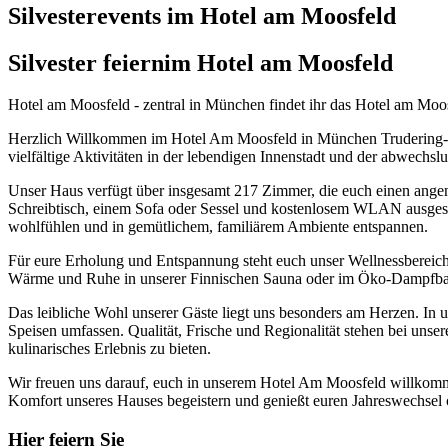
Silvesterevents im Hotel am Moosfeld
Silvester feiern
im Hotel am Moosfeld
Hotel am Moosfeld - zentral in München findet ihr das Hotel am Moosf
Herzlich Willkommen im Hotel Am Moosfeld in München Trudering-Riem
vielfältige Aktivitäten in der lebendigen Innenstadt und der abwec
Unser Haus verfügt über insgesamt 217 Zimmer, die euch einen ange
Schreibtisch, einem Sofa oder Sessel und kostenlosem WLAN ausgesta
wohlfühlen und in gemütlichem, familiärem Ambiente entspannen.
Für eure Erholung und Entspannung steht euch unser Wellnessberei
Wärme und Ruhe in unserer Finnischen Sauna oder im Öko-Dampfba
Das leibliche Wohl unserer Gäste liegt uns besonders am Herzen. In u
Speisen umfassen. Qualität, Frische und Regionalität stehen bei unse
kulinarisches Erlebnis zu bieten.
Wir freuen uns darauf, euch in unserem Hotel Am Moosfeld willkomme
Komfort unseres Hauses begeistern und genießt euren Jahreswechsel 
Hier feiern Sie