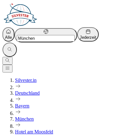
Alle
Jederzeit
Silvester.in
Deutschland
Bayern
München
Hotel am Moosfeld