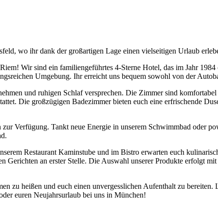
eld, wo ihr dank der großartigen Lage einen vielseitigen Urlaub erleb
! Wir sind ein familiengeführtes 4-Sterne Hotel, das im Jahr 1984 e
hslungsreichen Umgebung. Ihr erreicht uns bequem sowohl von der Auto
nehmen und ruhigen Schlaf versprechen. Die Zimmer sind komfortabel 
ttet. Die großzügigen Badezimmer bieten euch eine erfrischende Dusch
ch zur Verfügung. Tankt neue Energie in unserem Schwimmbad oder po
d.
nserem Restaurant Kaminstube und im Bistro erwarten euch kulinarische
ren Gerichten an erster Stelle. Die Auswahl unserer Produkte erfolgt mi
n zu heißen und euch einen unvergesslichen Aufenthalt zu bereiten. 
oder euren Neujahrsurlaub bei uns in München!