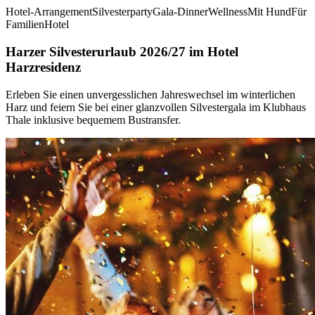
Hotel-Arrangement
Silvesterparty
Gala-Dinner
Wellness
Mit Hund
Für
Familien
Hotel
Harzer Silvesterurlaub 2026/27 im Hotel
Harzresidenz
Erleben Sie einen unvergesslichen Jahreswechsel im winterlichen
Harz und feiern Sie bei einer glanzvollen Silvestergala im Klubhaus
Thale inklusive bequemem Bustransfer.