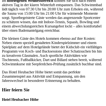
Im
hoteleigenen Wellnessbereich
können Sie sich nach einem
aktiven Tag in der klaren Winterluft entspannen. Das Schwimmbad
lädt täglich von 07:30 Uhr bis 20:00 Uhr zum Erholen ein, während
die Sauna von 15:00 Uhr bis 21:00 Uhr für wärmende Momente
sorgt. Sportbegeisterte Gäste werden das angrenzende Sportcenter
zu schätzen wissen, das mit Indoor-Tennis, Squash, Bowling und
einem abwechslungsreichen Kursangebot lockt – alles komfortabel
über einen Bademantelgang erreichbar.
Die kleinen Gäste des Hotels kommen ebenso auf ihre Kosten:
Neben einem speziell gestalteten Kinderspielzimmer und einem
Spielplatz auf dem Hotelgelände bietet der Kidsclub ein vielfältiges
Programm von Koch- und Backsessions über Schatzsuchen bis hin
zu kreativem Glasmalen. Auch sportliche Aktivitäten wie
Tischtennis, Fußballkicker, Dart und Billard stehen bereit, während
Schwimmkurse mit Seepferdchen-Prüfung zusätzlich buchbar sind.
Das Hotel Heubacher Höhe bietet somit das perfekte
Zusammenspiel aus Aktivität und Entspannung, um den
Jahreswechsel in besonderer Erinnerung zu behalten.
Hier feiern Sie
Hotel Heubacher Höhe