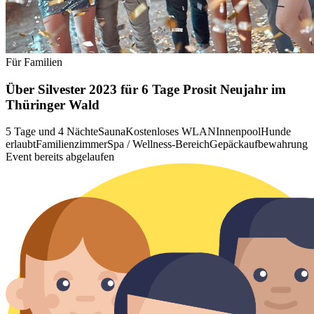
Für Familien
Über Silvester 2023 für 6 Tage Prosit Neujahr im
Thüringer Wald
5 Tage und 4 Nächte
Sauna
Kostenloses WLAN
Innenpool
Hunde
erlaubt
Familienzimmer
Spa / Wellness-Bereich
Gepäckaufbewahrung
Event bereits abgelaufen