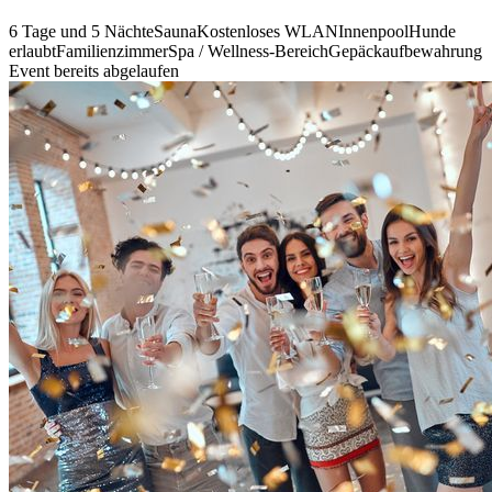
6 Tage und 5 Nächte
Sauna
Kostenloses WLAN
Innenpool
Hunde
erlaubt
Familienzimmer
Spa / Wellness-Bereich
Gepäckaufbewahrung
Event bereits abgelaufen