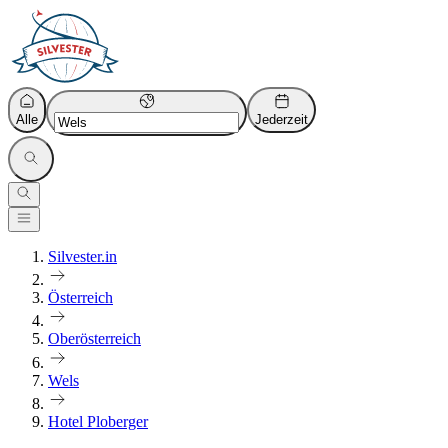
Alle
Jederzeit
Silvester.in
Österreich
Oberösterreich
Wels
Hotel Ploberger