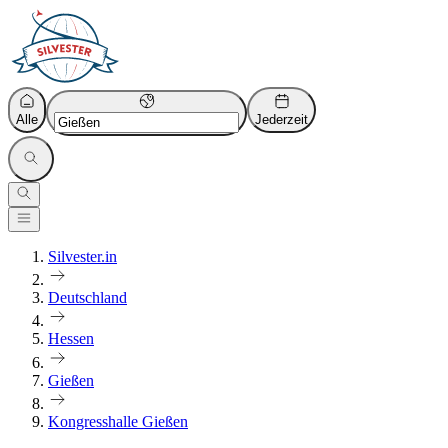
Alle
Jederzeit
Silvester.in
Deutschland
Hessen
Gießen
Kongresshalle Gießen