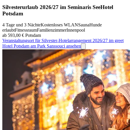
Silvesterurlaub 2026/27 im Seminaris SeeHotel
Potsdam
4 Tage und 3 Nächte
Kostenloses WLAN
Sauna
Hunde
erlaubt
Fitnessraum
Familienzimmer
Innenpool
ab 593,00 €
Potsdam
Veranstaltungsort für Silvester-Hotelarrangement 2026/27 im greet
Hotel Potsdam am Park Sanssouci ansehen