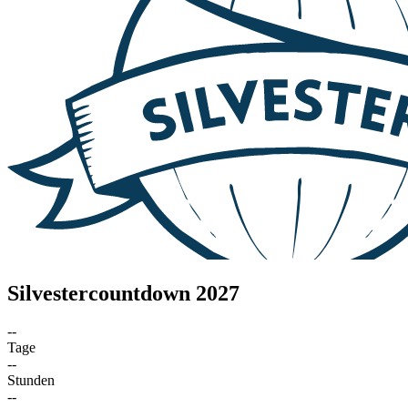
Silvestercountdown 2027
--
Tage
--
Stunden
--