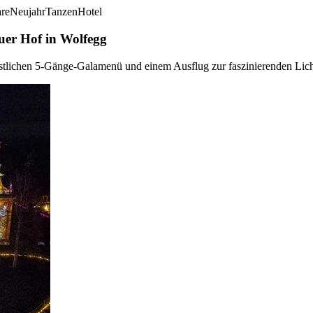
are
Neujahr
Tanzen
Hotel
uer Hof in Wolfegg
estlichen 5-Gänge-Galamenü und einem Ausflug zur faszinierenden Lic