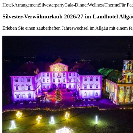
Hotel-Arrangement
Silvesterparty
Gala-Dinner
Wellness
Therme
Für Pa
Silvester-Verwöhnurlaub 2026/27 im Landhotel Allgä
Erleben Sie einen zauberhaften Jahreswechsel im Allgäu mit einem f