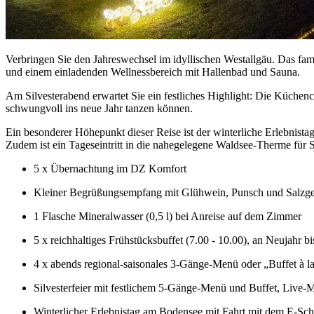
Verbringen Sie den Jahreswechsel im idyllischen Westallgäu. Das fa
und einem einladenden Wellnessbereich mit Hallenbad und Sauna.
Am Silvesterabend erwartet Sie ein festliches Highlight: Die Küche
schwungvoll ins neue Jahr tanzen können.
Ein besonderer Höhepunkt dieser Reise ist der winterliche Erlebnis
Zudem ist ein Tageseintritt in die nahegelegene Waldsee-Therme für S
5 x Übernachtung im DZ Komfort
Kleiner Begrüßungsempfang mit Glühwein, Punsch und Salzgeb
1 Flasche Mineralwasser (0,5 l) bei Anreise auf dem Zimmer
5 x reichhaltiges Frühstücksbuffet (7.00 - 10.00), an Neujahr 
4 x abends regional-saisonales 3-Gänge-Menü oder „Buffet à la 
Silvesterfeier mit festlichem 5-Gänge-Menü und Buffet, Live
Winterlicher Erlebnistag am Bodensee mit Fahrt mit dem E-Sch