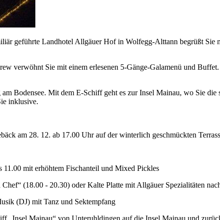
miliär geführte Landhotel Allgäuer Hof in Wolfegg-Alttann begrüßt Si
ncrew verwöhnt Sie mit einem erlesenen 5-Gänge-Galamenü und Buffet. 
tag am Bodensee. Mit dem E-Schiff geht es zur Insel Mainau, wo Sie d
ie inklusive.
äck am 28. 12. ab 17.00 Uhr auf der winterlich geschmückten Terras
bis 11.00 mit erhöhtem Fischanteil und Mixed Pickles
Chef“ (18.00 - 20.30) oder Kalte Platte mit Allgäuer Spezialitäten na
-Musik (DJ) mit Tanz und Sektempfang
iff „Insel Mainau“ von Unteruhldingen auf die Insel Mainau und zurüc