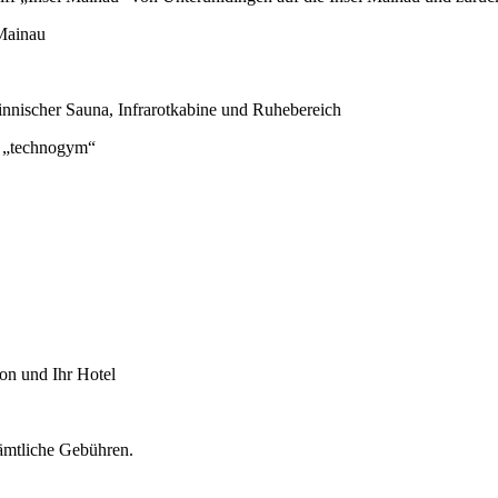
 Mainau
innischer Sauna, Infrarotkabine und Ruhebereich
n „technogym“
ion und Ihr Hotel
sämtliche Gebühren.