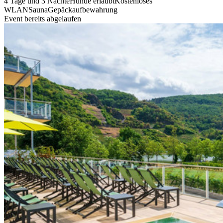
4 Tage und 3 Nächte
Hunde erlaubt
Kostenloses
WLAN
Sauna
Gepäckaufbewahrung
Event bereits abgelaufen