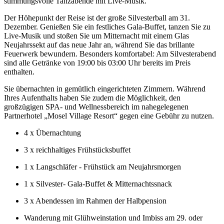
stimmungsvolle Tanzabende mit Live-Musik.
Der Höhepunkt der Reise ist der große Silvesterball am 31.
Dezember. Genießen Sie ein festliches Gala-Buffet, tanzen Sie zu
Live-Musik und stoßen Sie um Mitternacht mit einem Glas
Neujahrssekt auf das neue Jahr an, während Sie das brillante
Feuerwerk bewundern. Besonders komfortabel: Am Silvesterabend
sind alle Getränke von 19:00 bis 03:00 Uhr bereits im Preis
enthalten.
Sie übernachten in gemütlich eingerichteten Zimmern. Während
Ihres Aufenthalts haben Sie zudem die Möglichkeit, den
großzügigen SPA- und Wellnessbereich im nahegelegenen
Partnerhotel „Mosel Village Resort“ gegen eine Gebühr zu nutzen.
4 x Übernachtung
3 x reichhaltiges Frühstücksbuffet
1 x Langschläfer - Frühstück am Neujahrsmorgen
1 x Silvester- Gala-Buffet & Mitternachtssnack
3 x Abendessen im Rahmen der Halbpension
Wanderung mit Glühweinstation und Imbiss am 29. oder