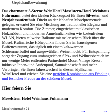
Gepäckaufbewahrung
Das
charmante 3-Sterne WeinHotel Moselstern-Hotel Weinhaus
Fuhrmann
bietet den idealen Rückzugsort für Ihren
Silvester
- und
Neujahrsaufenthalt
. Direkt an der lebhaften Moselpromenade
gelegen, erwartet Sie eine Mischung aus traditioneller Eleganz und
modernem Komfort. Die Zimmer, eingerichtet mit klassischen
Holzmöbeln und modernen Annehmlichkeiten wie kostenfreiem
WLAN, bieten teilweise Balkone mit malerischem Blick über die
Mosel. Kulinarische Höhepunkte finden Sie im hauseigenen
Buffetrestaurant, das täglich mit einem kalt-warmen
Schlemmerbuffet und ausgewählten Weinen lockt. Für Entspannung
sorgt der Zugang zum umfangreichen SPA- und Wellnessbereich im
nur wenige Meter entfernten Partnerhotel Mosel-Village-Resort,
inklusive Innen- und Außenpool, Saunalandschaft und mehr.
Verbringen Sie Ihren Jahreswechsel in diesem idyllischen
WeinHotel und erleben Sie eine
perfekte Kombination aus Erholung
und festlicher Freude an der schönen Mosel
.
Hier feiern Sie
Moselstern-Hotel Weinhaus Fuhrmann
Moselweinstraße 21