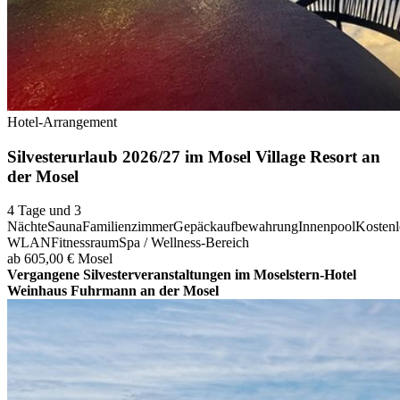
Hotel-Arrangement
Silvesterurlaub 2026/27 im Mosel Village Resort an
der Mosel
4 Tage und 3
Nächte
Sauna
Familienzimmer
Gepäckaufbewahrung
Innenpool
Kostenl
WLAN
Fitnessraum
Spa / Wellness-Bereich
ab 605,00 €
Mosel
Vergangene Silvesterveranstaltungen im Moselstern-Hotel
Weinhaus Fuhrmann an der Mosel