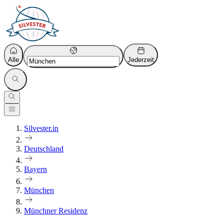
Alle
Jederzeit
Silvester.in
Deutschland
Bayern
München
Münchner Residenz