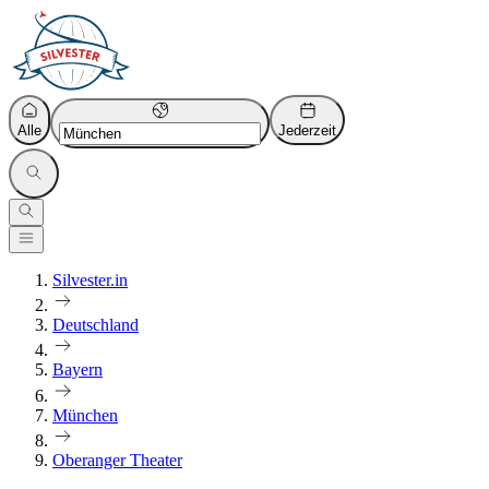
Alle
Jederzeit
Silvester.in
Deutschland
Bayern
München
Oberanger Theater