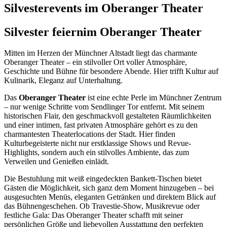
Silvesterevents im Oberanger Theater
Silvester feiern
im Oberanger Theater
Mitten im Herzen der Münchner Altstadt liegt das charmante
Oberanger Theater – ein stilvoller Ort voller Atmosphäre,
Geschichte und Bühne für besondere Abende. Hier trifft Kultur auf
Kulinarik, Eleganz auf Unterhaltung.
Das
Oberanger Theater
ist eine echte Perle im Münchner Zentrum
– nur wenige Schritte vom Sendlinger Tor entfernt. Mit seinem
historischen Flair, den geschmackvoll gestalteten Räumlichkeiten
und einer intimen, fast privaten Atmosphäre gehört es zu den
charmantesten Theaterlocations der Stadt. Hier finden
Kulturbegeisterte nicht nur erstklassige Shows und Revue-
Highlights, sondern auch ein stilvolles Ambiente, das zum
Verweilen und Genießen einlädt.
Die Bestuhlung mit weiß eingedeckten Bankett-Tischen bietet
Gästen die Möglichkeit, sich ganz dem Moment hinzugeben – bei
ausgesuchten Menüs, eleganten Getränken und direktem Blick auf
das Bühnengeschehen. Ob Travestie-Show, Musikrevue oder
festliche Gala: Das Oberanger Theater schafft mit seiner
persönlichen Größe und liebevollen Ausstattung den perfekten