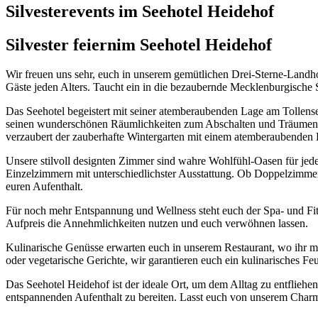
Silvesterevents im Seehotel Heidehof
Silvester feiern
im Seehotel Heidehof
Wir freuen uns sehr, euch in unserem gemütlichen Drei-Sterne-Landhot
Gäste jeden Alters. Taucht ein in die bezaubernde Mecklenburgische S
Das Seehotel begeistert mit seiner atemberaubenden Lage am Tollense
seinen wunderschönen Räumlichkeiten zum Abschalten und Träumen ei
verzaubert der zauberhafte Wintergarten mit einem atemberaubenden 
Unsere stilvoll designten Zimmer sind wahre Wohlfühl-Oasen für jed
Einzelzimmern mit unterschiedlichster Ausstattung. Ob Doppelzimmer 
euren Aufenthalt.
Für noch mehr Entspannung und Wellness steht euch der Spa- und Fitn
Aufpreis die Annehmlichkeiten nutzen und euch verwöhnen lassen.
Kulinarische Genüsse erwarten euch in unserem Restaurant, wo ihr mi
oder vegetarische Gerichte, wir garantieren euch ein kulinarisches F
Das Seehotel Heidehof ist der ideale Ort, um dem Alltag zu entflieh
entspannenden Aufenthalt zu bereiten. Lasst euch von unserem Charm