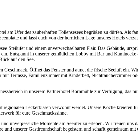
el am Ufer des zauberhaften Tollensesees begrüßen zu dürfen. Als fami
eenplatte und lasst euch von der herrlichen Lage unseres Hotels verza
see-Steilufer und einem unverwechselbaren Flair. Das Gebäude, ursprüng
n. Entspannt in unserer gemütlichen Lobby mit Bar und Kaminecke ode
Blick auf den See.
en Geschmack. Öffnet das Fenster und atmet die frische Seeluft ein. 
mit Terrasse, Familienzimmer mit Kinderbett, Nichtraucherzimmer oder 
essbereich in unserem Partnerhotel Bornmühle zur Verfügung, das nur 3
t regionalen Leckerbissen verwöhnt werdet. Unsere Köche kreieren für
euerwerk für eure Geschmackssinne.
en und unvergessliche Momente am Seeufer zu erleben. Wir freuen uns d
e und unserer Gastfreundschaft begeistern und schafft gemeinsam mit