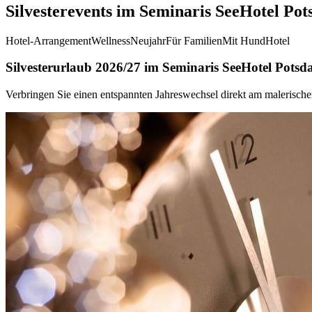
Silvesterevents im Seminaris SeeHotel Po
Hotel-Arrangement
Wellness
Neujahr
Für Familien
Mit Hund
Hotel
Silvesterurlaub 2026/27 im Seminaris SeeHotel Pots
Verbringen Sie einen entspannten Jahreswechsel direkt am malerisc