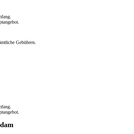
mfang.
ptangebot.
sämtliche Gebühren.
mfang.
ptangebot.
sdam