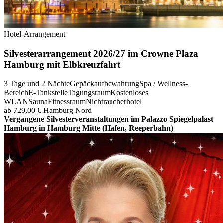
Hotel-Arrangement
Silvesterarrangement 2026/27 im Crowne Plaza
Hamburg mit Elbkreuzfahrt
3 Tage und 2 Nächte
Gepäckaufbewahrung
Spa / Wellness-
Bereich
E-Tankstelle
Tagungsraum
Kostenloses
WLAN
Sauna
Fitnessraum
Nichtraucherhotel
ab 729,00 €
Hamburg Nord
Vergangene Silvesterveranstaltungen im Palazzo Spiegelpalast
Hamburg in Hamburg Mitte (Hafen, Reeperbahn)