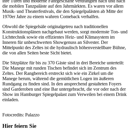
ihre Türen und moderne Fahrgeschäfte verdrängten nach und nach
die mobilen Tanzpaläste auf den Jahrmärkten. Es waren vor allem
Musik- und Theaterfestivals, die den Spiegelpalästen ab Mitte der
1970er Jahre zu einem wahren Comeback verhalfen.
Obwohl die Spiegelsäle originalgetreu nach traditionellen
Konstruktionsplänen nachgebaut werden, sorgt modernste Ton- und
Lichttechnik sowie ein effizientes Heiz- und Klimasystem im
Inneren für unbeschwerten Showgenuss an Silvester. Der
Mittelpunkt des Zeltes ist die hydraulisch höhenverstellbare Bühne,
die von allen Seiten beste Sicht bietet.
Die Sitzplätze für bis zu 370 Gäste sind in drei Bereiche unterteilt:
Die Manege mit runden Tischen befindet sich im Zentrum des
Zeltes. Der Rangbereich erstreckt sich wie ein Zirkel um die
Manege herum, während die gemütlichen Logen im äußeren
Rundgang zu finden sind. In den ansprechend gestalteten Foyers
sind Garderoben und eine Bar untergebracht, die vor oder nach der
Show im Hamburger Spiegelpalast zum Verweilen bei einem Drink
einladen.
Fotocredits: Palazzo
Hier feiern Sie